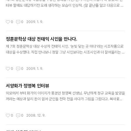
터뷰 할때도 대답하기전 오래 생각하는 모습이 인상적. (말 끝난줄 알고 다음으로 넘
어가려고하면 말 이어하시는 센스............) '거미줄이 내게 묻다'로 작품상을 수상. 시
인은 외롭다는 정대중 시인. ㅎ 축하드려요 ~~
작성시간
0
0
2009. 1. 9.
정훈문학상 대상 전태익 시인을 만나다.
글 내용
제 7회 정훈문학상 대상 수상자 전태익 시인. '눈빛 닿는 곳 마다'라는 시조작품으로
대상을 수상했다. 직접 만나보니 정말 그냥 시인보다는 시조시인과 더 잘어울리는 분
이었다. 상금의 3분의 1을 예총에 기부한 전태익 시인. 대상 축하드려요~
작성시간
0
0
2009. 1. 9.
서양화가 정영복 인터뷰
글 내용
외모에서 부터 화가의 이미지가 풍겼던 정영복 선생님. 무난하게 정규 교육을 밟았을
꺼라는 예상과 달리 돈이 없어 군인들 천막 천을 사다가 그림을 그렸다고. 복사꽃이
흐드러지게 피어있는 그림이 눈에 익다 했더니 대전 미술 하나전에 출품했던 그림이
었다. 여성화가의 그림일꺼라 생각했다고 말했더니 크게 웃으신다. 선생님 작업실에
작성시간
0
0
2008. 12. 9.
서 그림을 배우는 사람들에대한 칭찬이 인터뷰 중간중간 끊이질 않는다. 그런 섬세한
애정이 그림에 묻어나는 정영복 선생님과의 인터뷰였다.