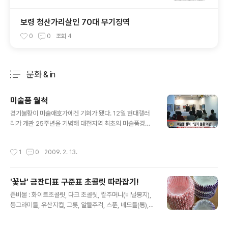
보령 청산가리살인 70대 무기징역
0
0
조회
4
문화 & in
분류 전체보기
주요 글 목록
미술품 월척
글 내용
경기불황이 미술애호가에겐 기회가 됐다. 12일 현대갤러
리가 개관 25주년을 기념해 대전지역 최초의 미술품경매
를 열었다. 이날 행사엔 작가 72명이 참여, 시가보다 절반
가량 싼 가격에 작품을 내놔 관심을 모았다. 이날 매매된 작
작성시간
1
0
2009. 2. 13.
품은 모두 9점으로 김경숙 현대갤러리 관장은 처음이라 미
숙한 점이 있었지만 좋은 성과를 냈다고 평다. /최진실 VJ
명예기자
'꽃남' 금잔디표 구준표 초콜릿 따라잡기!
글 내용
준비물 : 화이트초콜릿, 다크 초콜릿, 짤주머니(비닐봉지),
동그라미틀, 유산지컵, 그릇, 알뜰주걱, 스푼, 네모틀(통),
비닐, 1. 초콜릿이 쉽게 녹도록 잘게 자른다. (다크 & 화이
트 초콜릿 모두) 2. 물이 살짝 데워지면 (약 60℃) 초콜릿