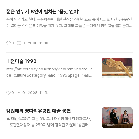
젊은 안무가 8인이 펼치는 ‘몸짓 언어’
글 내용
춤이 위기라고 한다. 문화예술에 대한 관심은 전반적으로 높아지고 있지만 무용공연
이 열리는 객석은 비어있을 때가 많다. 그래도 그들은 무대에서 창작열을 불태운다.
오로지 몸짓으로 삶의 애환과 철학 그리고 사랑을 전한다. 신기한 것은 몸짓 하나로
도 소통이 가능하다는 점이다. '2008 대전 젊은 춤 작가전'이 13일과 14일 오후 7
작성시간
0
0
2008. 11. 10.
시 대전연정문화회관 대극장에서 열린다. 젊은 안무가들이 선보이는 창작무용 공연
으로 하정희, 박영애, 남원희, 강해성, 이은영 등 대전 지역에서 활동 중인 안무가 8명
이 특별한 무대를 선보인다. 하정희(백석문화대학교 겸임교수) 안무가는 대전 춤 작
대전미술 1990
가전 첫 날 수많은 사랑과 수많은 이별에 대한 느낌을 담은 현대무용을 선보인다. 김
글 내용
현정, 박미림이 출연, 사랑과 이별에 대한 감정을 몸짓..
http://art.cctoday.co.kr/bbs/view.html?boardCo
de=culture&category=&no=1595&page=1&sea
rch= *본 대전미술 1990은 대전 시립미술관 전시인 대전
미술 하나전을 자료로 만들었으며 당시 활동이 활발했던
작성시간
0
0
2008. 11. 5.
작가를 중심으로 했으나 작가의 사정 상 그 당시의 것이 아
닌 작품을 출품한 작가도 있음을 밝힘니다* 대전미술 199
0 90년대는 대전미술이 크게 확산된 시기일 뿐만아니라
강원래의 꿍따리유랑단 예술 공연
다양한 작가층이 형성된 시기이기도 하다. 이 시기에는 여
글 내용
러 실험적인 작품을 했던 실험작가와, 새로움을 추구하는
▲ 대산중고등학교는 3일 교내 대강당에서 학생과 교사,
신진작가, 그리고 여전히 보수적인 작품경향을 유지한 보
보호관찰대상자 등 250여 명이 참석한 가운데 '강원래의
수작가층이 활발하게 활동했다. 또한 이 시기에는 그룹들
꿍따리 유랑단 신나는 예술 여행 공연'을 가졌다. 대산중고
이 점차 희미해져 가는데 그 이유는 개인전과 화랑의 초대
등학교 제공 대산중고등학교는 3일 교내 대 강당에서 학생