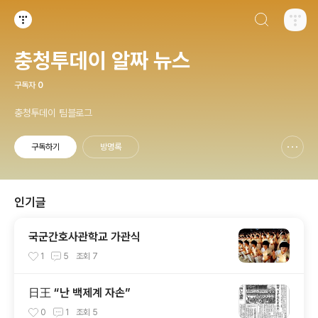
검색하기
티스토리
충청투데이 알짜 뉴스
구독자
0
충청투데이 팀블로그
구독하기
방명록
신고하기 레이어
열기
인기글
국군간호사관학교 가관식
1
5
조회
7
日王 “난 백제계 자손”
0
1
조회
5