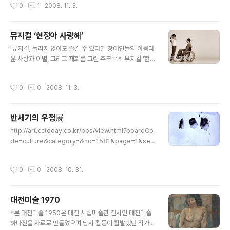
작성시간
0
1
2008. 11. 3.
전..
과 교사, 보호관찰대상자 등 250여 명이 참석한 가운데
‘강원래의 꿍따리 유랑단 신나는 예술여행’ 공연을 가졌다.
법 무부와 ㈜클론엔터테인먼트 주관으로 열린 이번 공연
뮤지컬 ‘현정아 사랑해’
은 문화소외계층인 소년원 학생들에게 정서적 안정과 인성
글 내용
교육을 위해 마련됐다. 특히 이번 공연에서 소년원 학생들
'뮤지컬, 들리지 않아도 즐길 수 있다?" 장애인들의 아름다
은 장애에도 불구하고 멋진 공연을 보여준 꿍따리유랑단을
운 사랑과 이별, 그리고 재회를 그린 주크박스 뮤지컬 '현정
통해 할 수 있다는 자신감을 갖는 계기가 됐다. 박정수(가명
아 사랑해'가 오는 8일 오후 3시와 6시 30분 대덕문예회
·17) 군은 “좌절과 힘든 시기를 극복해가며 장애인으로 멋
관에서 공연된다. 공연을 관람하기 힘든 장애인들을 위한
작성시간
0
0
2008. 11. 3.
있는 문화예술단을 조직하고 활발한 활..
특별공연으로 연인들이 관람하기에도 좋은 사랑 뮤지컬이
다. 특히 극중 남자주인공 '황희'처럼 청각장애가 있는 이들
을 위해 수화통역으로 공연이 진행되기 때문에 청각장애인
반세기의 우정展
도 함께 즐길 수 있다. '현정아 사랑해'는 지난 2006년 서
글 내용
울 대학로의 한 극장에서 초연된 뒤 2년 넘게 사랑을 받아
http://art.cctoday.co.kr/bbs/view.html?boardCo
온 뮤지컬이다. 보기 드물게 장애인의 사랑을 다룬 작품으
de=culture&category=&no=1581&page=1&sea
로 '첫사랑', '사랑은 봄비처럼 이별은 가을비처럼' 등 가수
rch= 반세기의 우정展 유희영 | 이종상 | 김인중 | 이철주
임현정의 주옥같은 노래들을 극중에 등장한다. 배우들의
미술에 대한 열정과 꿈으로 50년이 넘는 세월동안 동거동
작성시간
0
0
2008. 10. 31.
감미로운 하모니와 감동적..
락한 충남 출신 화가 4인이 한 자리에서 전시회를 연다. 오
는 5일부터 내달 말까지 대전 아트센터 알트에서 열리는
'반세기의 우정전'은 각자의 영역에서 활발한 작품 활동을
대전미술 1970
하며 확고한 입지를 다져온 유희영, 이종상, 김인중, 이철주
글 내용
의 작품을 한 자리에서 감상할 수 있는 좋은 기회다. 이들은
*본 대전미술 1950은 대전 시립미술관 전시인 대전미술
고교 시절 서양화가 김철호가 이끄는 미술반에서 함께 활
하나전을 자료로 만들었으며 당시 활동이 활발했던 작가를