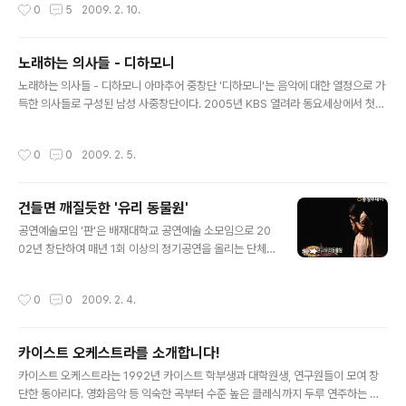
작성시간
0
5
2009. 2. 10.
을 중탕하여 녹인다. (화이트 초콜릿도 같은 방법으로 준
비) 3. 초콜릿이 녹으면 사각틀에 붓는다. 4.살짝 굳도록 서
늘한 곳에 둔다. 5.원형틀(얼굴모양)로 초콜릿을 눌러 동그
노래하는 의사들 - 디하모니
란 초콜릿을 만든다. 6.짤주머니에 초콜릿을 넣은 뒤 앞을
글 내용
조금 자르고 7. 머리, 눈,코,입을 그린다. 8.초콜릿이 완전
노래하는 의사들 - 디하모니 아마추어 중창단 '디하모니'는 음악에 대한 열정으로 가
건조되도록 놓는다. 금잔디표 '구준표 초콜릿' 완성 !! * 주
득한 의사들로 구성된 남성 사중창단이다. 2005년 KBS 열려라 동요세상에서 첫선
의사항 : 남자친구가 '구준표'가 아니라면 살짝 난감해질 수
을 보인 후 정기연주회와 100여 차례의 초청공연을 마친 디하모니는 음악공연 뿐만
도 있음 동영상은 여기로 -> http:/..
아니라 의료봉사까지 병행하며 관객과 환자들에게 다가가고 있다. 테너 강연종의 지
작성시간
0
0
2009. 2. 5.
도로 꾸준한 연습과 공연을 이어가는 실력 있는 중창단이자 팝, 클래식, 뮤지컬, 동요,
민요 같은 여러 장르의 음악들로 많은 재미와 볼거리를 추구하는 친근한 중창단이기
도 하다. 단장 - 윤율로 (바리톤, 연합비뇨기과의원 원장) 테너 - 김향배 (성모피부과
건들면 깨질듯한 '유리 동물원'
원장) 이희만 (세림외과 원장) 오기영 (오기영정형외과 원장) 엄의용 (엄정형외과 원
글 내용
장) 권오균 (권오균소아과 원장) 정범석 (을지..
공연예술모임 '판'은 배재대학교 공연예술 소모임으로 20
02년 창단하여 매년 1회 이상의 정기공연을 올리는 단체
로 공연을 사랑하는 대학생들의 모임이다. '판'은 이번 대전
문화예술의전당에서 열리는 윈터 페스티벌에 참여해 연극
작성시간
0
0
2009. 2. 4.
'유리동물원'을 2월 3일에서 4일 이틀에 걸쳐 무대에 올리
게 된다. 연극 유리동물원은 현실과 동떨어진 세계에 광적
으로 집착하며 자신의 딸인 로라가 좋은 남자를 만나 시집
카이스트 오케스트라를 소개합니다!
가길 원하는 아만다와 매우 허약한 유리동물 같은 로라, 가
글 내용
족을 위해 자신이 하고 싶은 것을 포기하며 살아가는 톰의
카이스트 오케스트라는 1992년 카이스트 학부생과 대학원생, 연구원들이 모여 창
이야기이다. 미국의 대표적인 극작가 테네시 윌리엄스의
단한 동아리다. 영화음악 등 익숙한 곡부터 수준 높은 클레식까지 두루 연주하는 카