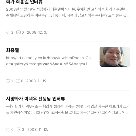
화가 최홍열 인터뷰
글 내용
2008년 11월 19일 서양화가 최홍열씨 인터뷰. 수채화만 고집하는 화가 최홍열씨.
수채화만 고집하는 이유는? 그냥 좋아서. 작품에 담고자하는 주제는? 느낌 좋은 것.
앞으로 하고자하는 작업은? 좋은 것. 그리고 싶은 것 그리기. 주제없음 이유없음 단지
좋은 것. 너무 간단명료해서 난감했던 인터뷰. 하지만 편했다. 그의 최종학력은 중졸.
작성시간
2
0
2008. 12. 3.
사회생활을하다 뒤 늦게 화가에 길로 접어든 것이 16년전. 탄탄한 정규교육을 받은
것은 아니지만 오직 '노력' 하나로 '전공'자들과 나란히 걷고 있는 화가 최홍열씨. 멋
있다.
최홍열
글 내용
http://art.cctoday.co.kr/bbs/view.html?boardCo
de=gallery&category=AA&no=1655&page=1&s
earch= 최홍열 개인전 2008 제4회 개인전 2003 제3
회 개인전 1999 제2회 개인전 1993 제1회 개인전 그룹
작성시간
1
0
2008. 11. 19.
및 기획 초대전 2007 좋은 만남전 2007 ~ 2005 대한
민국 신기회 2007 ~ 1999 일목회 2007 ~ 2005 지움
회 2006 대한민국 신기회 소품전 2005 ~ 2001 대한민
서양화가 이택우 선생님 인터뷰
국미술제 2003 ~ 2001 한.중 중견작가 교류전 2002 현
글 내용
전 1998 한.터키 교류전 1997 한.카나다 교류전 현 한국
-서양화가 이택우- 조금 힘겹게 섭외한 이택우 선생님. 작업실 가득한 아프리카 조각
미술협회, 일목회, 대한민국회화제, 신기회 회원
들이 인상적이었다. 32년간의 교직생활을 끝내고 지금은 그림만 그리신다고... 인터
뷰 내내 조용조용하고 천천히 잘 웃지도 않고 말씀하셨다. 작업실은 크고 선생님은
조용하고 나는 긴장했다. 매우 조용히 끝난 인터뷰.
작성시간
0
3
2008. 11. 12.