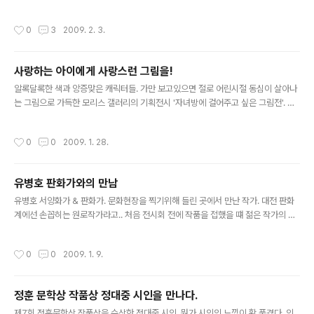
작품인 유리동물원은 톰의 회상으로 시작하는데 현실에 적
이스트 오케스트라. 현재 약 80여 명의 단원들이 활동하고 있으며 정기연주회를 비
응하지 못한 한 가정이 붕괴하는 모습을 그린 연극이다. /최
롯한 수차례의 공연을 개최하는 등 대학 동아리로는 물론 아마추어 연주단으로도 인
작성시간
0
3
2009. 2. 3.
진실 VJ 명예기자
정받고 있다. 지휘 - 윤성규 악장 - 박종원 1st Violin - 수석 김원준 2nd Violin -
수석 구윤성 Viola - 수석 임희진 Cello - 수석 최은정 Contrabass - 수석 김현경
Woodwind - 수석 김동한 Brass - 수석 박준범 / 최진실 VJ 명예기자
사랑하는 아이에게 사랑스런 그림을!
글 내용
알록달록한 색과 앙증맞은 캐릭터들. 가만 보고있으면 절로 어린시절 동심이 살아나
는 그림으로 가득한 모리스 갤러리의 기획전시 '자녀방에 걸어주고 싶은 그림전'. 부
엉이 모나리자부터 무지개색의 숲속까지. 아이들의 꿈속에서 막 튀어나온 듯한 동화
같은 그림세계로 아이의 손을 잡고 놀러와보자. 강상중, 강석문, 금동원, 김난영, 김은
작성시간
0
0
2009. 1. 28.
기, 김혜연, 박형진, 안윤모, 오순환, 이기섭, 이영수 1.17 - 2.7 모리스 갤러리
유병호 판화가와의 만남
글 내용
유병호 서양화가 & 판화가. 문화현장을 찍기위해 들린 곳에서 만난 작가. 대전 판화
계에선 손꼽히는 원로작가라고.. 처음 전시회 전에 작품을 접했을 떄 젊은 작가의 작
품일 것이라 생각했다. 실제 만나보니 역시나. 유병호 선생님은 분명 젊은 생각의 작
가다. 평소에도 빈티지 스타일의 의상을 즐기신다고 ㅎ
작성시간
0
0
2009. 1. 9.
정훈 문학상 작품상 정대중 시인을 만나다.
글 내용
제7회 정훈문학상 작품상을 수상한 정대중 시인. 뭔가 시인의 느낌이 확 풍겼다. 인