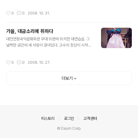
동하며 화가로서의 꿈을 키워가기 시작, 주목받는 화가로
중심으로 했으나 작가의 사정 상 그 당시의 것이 아닌 작품
성장했다. 부여에서 태어난 유희영은 지난..
을 출품한 작가도 있음을 밝힘니다* 대전미술 하나전 197
작성시간
0
0
2008. 10. 31.
0년은 대전미술이 급격히 넓어진 시기라고할 수 있다. 197
1년 충청남도 미술대전이 개최되어 국전에서 소외되었던
충남 작가들이 화단에 많이 등장하게되었고 1973년 목원
가을, 대금소리에 취하다
대, 한남대에 순수미술학과가 생기면서 충남에서 나고자란
글 내용
작가들을 키워낼 수 있게되었다. 또한 화랑이 많이 생겨나
대전연정국악문화회관 무대 뒤편에 위치한 대연습실. 그
많아진 미술인들을 수용하게되었고 미술대학을 나오지 않
널찍한 공간에 세 사람이 앉아있다. 고수의 장단이 시작되
았지만 미술을 사랑했던 사람들이 동호회를 만들어 활동하
자 구슬픈 대금소리가 연습실을 감돌기 시작한다. 호흡과
면서 미술인구를 늘리는데 기여하였다
의 싸움이 시작되는 것이다. 악곡 중간 중간 잠시 숨을 고르
작성시간
0
0
2008. 10. 27.
며 연주를 이어간다. 숨이 차 선율이 끊어지려고 할 때 대금
연주자는 더욱 힘을 불어넣는다. 그 때마다 소리에서는 강
한 힘이 느껴진다. 누구나 한번쯤은 대금연주를 접해 봤을
더보기
법 하지만 가까이에서 대금연주를 듣다보면 대금이라는 악
기가 지금까지 전해 내려오는 이유를 알 수 있을 것만 같다.
특유의 애절하고 구슬픈 소리는 어느 악기에 비교해도 손
색이 없다. 특히 사람의 입술과 대나무가 맞닿아 이 같은 소
리가 만들어진다는 것이 그저 놀라울 뿐이다. 무대에서는
단아한 한복차림이겠지만 연습 때에는 ..
의안내
티스토리
로그인
고객센터
© Daum Corp.