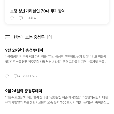
보령 청산가리살인 70대 무기징역
0
0
조회
4
한눈에 보는 충청투데이
분류 전체보기
주요 글 목록
9월 29일의 충청투데이
글 내용
1 국립공원·댐 규제완화 다시 점화 "지방 육성후 추진해도 늦지 않다" "믿고 먹을게
없다" 주부들 분통 청주공항 내달부터 24시간 운영 고환율에 지역수출기업 흔들 멜
라민 과자 4건 추가발견 금강 옛모습 살려 관광산업 키워라 홍성 종합개발사업 탄
력…연내 개발계획 승인 2 국방대 2012년 논산이전 불투명 정부관리 국가인재 충청
작성시간
0
4
2008. 9. 28.
人이 없다 백제유물 63년만에 귀향 "기초선거 정당공천 폐지하라" 정종환 장관 "욕
먹어도 수도권 규제 완화" 이완구 지사 도청이전지 보상금 헌납 국제꽃박람회 단체
지원협의회 박성효 시장 英·獨 방문 3 "종부세 완화땐 지방재정 큰 타격" 청주지역
9월24일의 충청투데이
상품권할인점 줄폐업 우진교통 "住公, 차고지 강제수용 반대" "장기 사겠다" 속여
글 내용
수천만원 가로채 남편 사망보험금 7000만원 보이스피싱 청..
1 '親수도권정책' 지방 벌써 찬바람 "균형발전 훼손 좌시않겠다" 첨단의료단지 대전
유치 시민열기 후끈 첨단의료단지 오송 유치 '100만人의 외침' 들리는가 충북출신
공무원 초청 간담회 사립대 경영상태 부실 [사고]2008 어르신 효(孝) 나들이 구직
자 행렬 2 충남도, UN산하기구 유치 도전장 부동산 정책 지방은 되레 꽁꽁 충청권 1