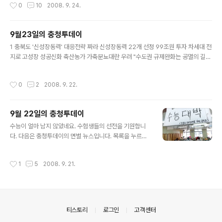
작성시간
0
10
2008. 9. 24.
3개大 연구중심대 육성사업 신청 국립대 발전기금 수익사업 2010년부터 가능 "대
전고속터미널-동부시외버스터미널 합쳐야" 종부세, 재산세로 흡수 통합 KAIST 내
년 교원채용 차질…10억 예산요청 퇴짜 유망中企 인증서 전달 3 "과학벨트 충청몫"
9월23일의 충청투데이
약속 헌신짝될라 막오른 공천경쟁 '본선 뺨치네' [설인호의 투데이만평]돌아가니...
글 내용
[수도권 규제완화 반대 릴레이 기고]진영은 연기군..
1 충북도 '신성장동력' 대응전략 짜라 신성장동력 22개 선정 99조원 투자 차세대 전
지로 고성장 성공신화 축산농가 가축분뇨대란 우려 "수도권 규제완화는 공멸의 길"
비수도권 총결집 집단행동 2013년 한산모시 국제엑스포 추진 공무원연금 더 내고
덜 받는다 사람중심 경영 '덕장의 힘' 2 충청권 서울대 합격생 충북 세광고 1위 충남
작성시간
0
2
2008. 9. 22.
체육인 전용 선수촌 추진 산업단지 건설 빨라진다 종부세 제외주택 충청권 242가구
박성효 대전시장 주문 "수목·하천·자전거 사업 일자리 창출과 연계하라" 대전·충남
초중고 해외유학 급증 조폐공, 레슬링팀 창단 … 내년 전국체전 참가키로 민방위대
9월 22일의 충청투데이
창설 33주년 기념식 3 "성매매특별법에 성병관리 구멍" 박인목 서원학원 이사장 소
글 내용
환조사 충북 내년 개교 학교명 윤곽 검찰조사 40대..
수능이 얼마 남지 않았네요. 수험생들의 선전을 기원합니
다. 다음은 충청투데이의 면별 뉴스입니다. 목록을 누르면
해당 기사를 볼수있습니다~ 1 AI 상시방역 현실성 없다 수
도권 규제완화 '초읽기' 지방경제 '벼랑끝' 충주호 23년만
작성시간
1
5
2008. 9. 21.
에 첫 녹조 사립대 적립금 쌓여도 등록금 인상 과학벨트·첨
복단지 기대 뜨겁다 미분양 넘치는데 공급 늘린다니… "우
린 공부중" … 52일 뒤 웃자 2 충남 이제는 '휘는 디스플레
이' 시대 충청투데이 '문화인DB 구축' 최우수상 충남도청
신청사 건립 지역업체 주관 불발? 산림청, 목조문화재 36
의안내
티스토리
로그인
고객센터
9개 화재예방 돌입 근·현대사 박물관 조기 대안마련 촉구