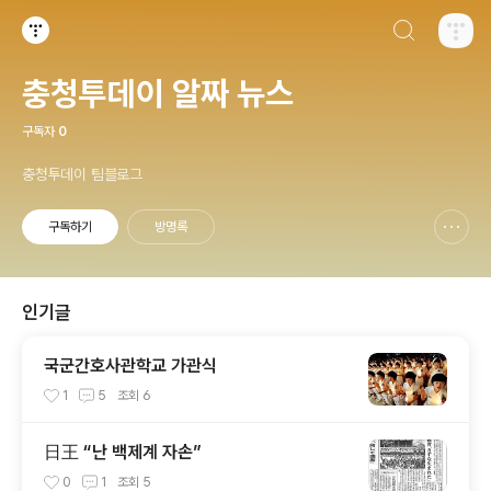
검색하기
티스토리
충청투데이 알짜 뉴스
구독자
0
충청투데이 팀블로그
구독하기
방명록
신고하기 레이어
열기
인기글
국군간호사관학교 가관식
1
5
조회
6
日王 “난 백제계 자손”
0
1
조회
5