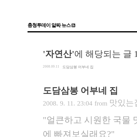
충청투데이 알짜 뉴스
'자연산'
에 해당되는 글 
2008.09.11
도담삼봉 어부네 집
도담삼봉 어부네 집
맛있는
2008. 9. 11. 23:04
from
"얼큰하고 시원한 국물 
에 빠져보실래요?"