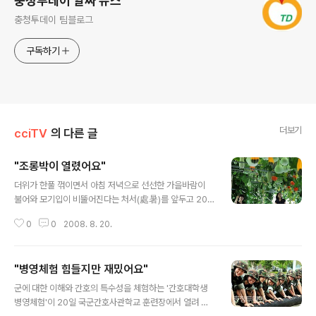
충청투데이 알짜 뉴스
충청투데이 팀블로그
구독하기
더보기
cciTV
의 다른 글
"조롱박이 열렸어요"
글 내용
더위가 한풀 꺾이면서 아침 저녁으로 선선한 가을바람이
불어와 모기입이 비뚤어진다는 처서(處暑)를 앞두고 20
일 대전시 유성구 송정동 선창마을 조롱박터널에서 어린이
0
0
2008. 8. 20.
들이 주렁주렁 매달린 조롱박을 보며 신기해 하고 있다. 전
우용 기자 yongdsc@cctoday.co.kr ☞ 동영상 cctod
ay.co.kr 최진실 영상인턴기자
"병영체험 힘들지만 재밌어요"
글 내용
군에 대한 이해와 간호의 특수성을 체험하는 '간호대학생
병영체험'이 20일 국군간호사관학교 훈련장에서 열려 참