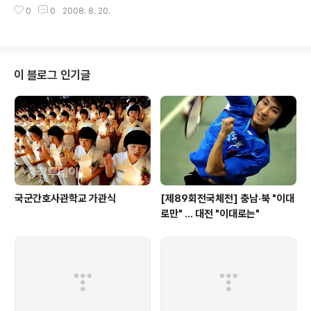
가 여대생들이 체력단련 훈련을 실시하고 있다. 전우용 기
0
0
2008. 8. 20.
자 yongdsc@cctoday.co.kr ☞동영상 cctoday.co.
kr 강상원 영상인턴기자
이 블로그 인기글
국군간호사관학교 가관식
[제89회전국체전] 충남·북 "이대
로만" … 대전 "이대로는"