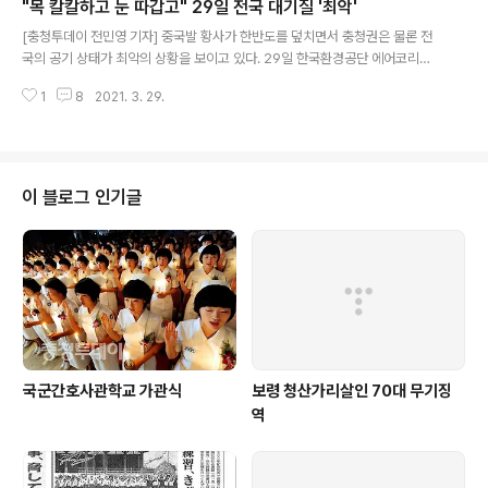
"목 칼칼하고 눈 따갑고" 29일 전국 대기질 '최악'
글 내용
[충청투데이 전민영 기자] 중국발 황사가 한반도를 덮치면서 충청권은 물론 전
국의 공기 상태가 최악의 상황을 보이고 있다. 29일 한국환경공단 에어코리아
에 따르면 충청권의 미세먼지 시간당 평균 농도가 모두 ‘매우 나쁨’ 수준을 보이
1
8
2021. 3. 29.
고 있다. "목 칼칼하고 눈 따갑고" 29일 전국 대기질 '최악' - 충청투데이 [충청
투데이 전민영 기자] 중국발 황사가 한반도를 덮치면서 충청권은 물론 전국의
공기 상태가 최악의 상황을 보이고 있다.29일 한국환경공단 에어코리아에 따르
면 충청권의 미세먼지 시간당 www.cctoday.co.kr
이 블로그 인기글
국군간호사관학교 가관식
보령 청산가리살인 70대 무기징
역