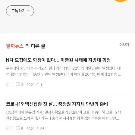
구독하기
더보기
알짜뉴스
의 다른 글
N차 모집에도 학생이 없다… 미충원 사태에 지방대 휘청
글 내용
우송대와 한남대는 추가모집 결과 각각 11명, 22명의 미달인원이 발생했다. 대
전대는 141명의 미충원 인원이 발생한데 이어 목원대 204명, 배재대 211명 등
대규모 정원미달이 현실로 다가왔다. N차 모집에도 학생이 없다… 미충원 사태
1
3
2021. 3. 1.
에 지방대 휘청 - 충청투데이 [충청투데이 윤지수 기자] 지역대학들이 신입생
미충원 사태에 휘청거리고 있다. 역대 최대 규모의 추가모집과 N차 모집에도 사
립대를 비롯한 국립대에서도 정원 미달사태가 발생한 것으로 조 www.cctoda
코로나19 백신접종 첫 날… 충청권 지자체 만반의 준비
y.co.kr
글 내용
[충청투데이 한유영 기자] 일상회복으로의 신호탄이 코로나19(이하 코로나) 백
신접종으로 쏘아올려진 가운데 충청권 지자체는 차질없는 접종을 위한 만반의
준비를 마쳤다. 코로나19 백신접종 첫 날… 충청권 지자체 만반의 준비 - 충청
1
5
2021. 2. 25.
투데이 [충청투데이 한유영 기자] 일상회복으로의 신호탄이 코로나19(이하 코