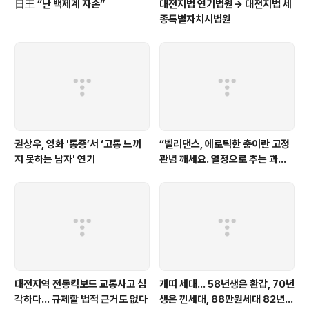
日王 “난 백제계 자손”
대전지법 연기법원→ 대전지법 세
종특별자치시법원
권상우, 영화 '통증’서 ‘고통 느끼
“벨리댄스, 에로틱한 춤이란 고정
지 못하는 남자' 연기
관념 깨세요. 열정으로 추는 과학
스포츠입니다”
대전지역 전동킥보드 교통사고 심
개띠 세대… 58년생은 환갑, 70년
각하다… 규제할 법적 근거도 없다
생은 낀세대, 88만원세대 82년생