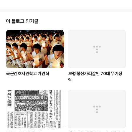
로나) 백신접종으로 쏘아올려진 가운데 충청권 지자체는 차질없는 접종을 위한
만반의 준비를 마쳤다. 25일 대전·세종시, www.cctoday.co.kr
이 블로그 인기글
국군간호사관학교 가관식
보령 청산가리살인 70대 무기징
역