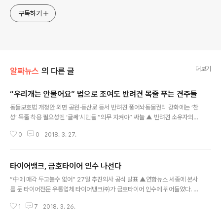
구독하기
더보기
알짜뉴스
의 다른 글
“우리개는 안물어요” 법으로 조여도 반려견 목줄 푸는 견주들
글 내용
동물보호법 개정안 외면 공원·등산로 등서 반려견 풀어놔동물권리 강화에는 ‘찬
성’ 목줄 착용 필요성엔 ‘글쎄’시민들 “의무 지켜야” 싸늘 ▲ 반려견 소유자의
안전의무를 강화한 동물보호법 개정안이 실행됐지만 제대로 지켜지지 않고 있
0
0
2018. 3. 27.
다. 27일 대전 대덕구 계족산 정상 임도에서 목줄이 없는 애완견이 견주와 함께
산책하고 있다. 정재훈 기자 jprime@cctoday.co.kr 반려견 소유자의 안전
의무를 강화하는 동물보호법 개정안이 실행됐지만 현장에서는 제대로 지켜지지
타이어뱅크, 금호타이어 인수 나선다
않는 것으로 나타났다. 27일 오전 11시 대전 서구 보라매공원에 가보니 시츄나
글 내용
말티즈와 같은 소형견의 경우 목줄이 매어지지 않은 상태로 주인과 함께 산책하
“中에 매각 두고볼수 없어” 27일 추진의사 공식 발표 ▲연합뉴스 세종에 본사
는 모습을 쉽게 찾아볼 수 있었다. 개정된 동물보호법에 따르면 모든 반려견은
를 둔 타이어전문 유통업체 타이어뱅크㈜가 금호타이어 인수에 뛰어들었다. 타
야외에서 목줄..
이어뱅크 측은 27일 오전 10시 대전상공회의소에서 기자간담회를 열고 금호타
1
7
2018. 3. 26.
이어 인수 추진 의사를 공식 발표한다. 이에 따라 그동안 중국 타이어업체 더블
스타로의 인수를 추진하고 있는 산업은행의 계획에도 영향을 미치게 됐고 인수