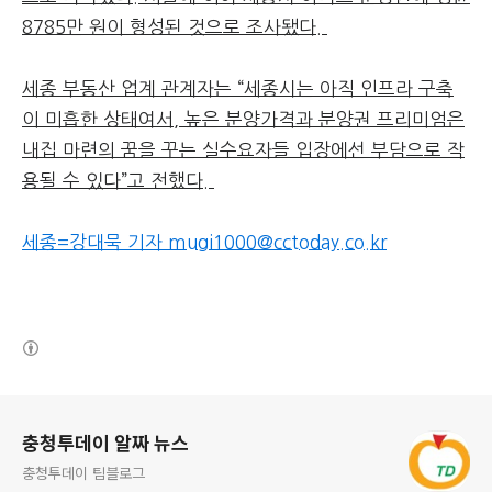
8785만 원이 형성된 것으로 조사됐다.
세종 부동산 업계 관계자는 “세종시는 아직 인프라 구축
이 미흡한 상태여서, 높은 분양가격과 분양권 프리미엄은
내집 마련의 꿈을 꾸는 실수요자들 입장에선 부담으로 작
용될 수 있다”고 전했다.
세종=강대묵 기자 mugi1000@cctoday.co.kr
(새창열림)
로그 정보
충청투데이 알짜 뉴스
충청투데이 팀블로그