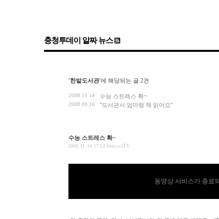
충청투데이 알짜 뉴스
'한밭도서관'
에 해당되는 글 2건
2008.11.14
수능 스트레스 확~
2008.09.16
"도서관서 엄마랑 책 읽어요"
수능 스트레스 확~
cciTV
2008. 11. 14. 17:53
from
동영상 서비스가 종료되